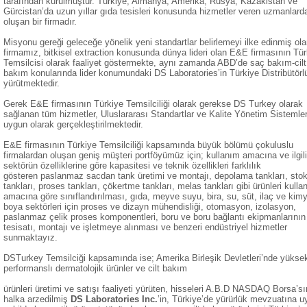
tarafından kurulmuştur. Türkiye, Almanya, Amerika, Rusya, Kazakistan ve
Gürcistan’da
uzun yıllar gıda tesisleri konusunda hizmetler veren uzmanlard
oluşan bir firmadır.
Misyonu gereği geleceğe yönelik yeni standartlar belirlemeyi ilke edinmiş ol
firmamız, bitkisel extraction
konusunda dünya lideri olan E&E firmasının Tür
Temsilcisi olarak faaliyet göstermekte, aynı zamanda ABD’de
saç bakım-cilt
bakım konularında lider konumundaki DS Laboratories’in Türkiye Distribütör
yürütmektedir.
Gerek E&E firmasının Türkiye Temsilciliği olarak gerekse DS Turkey olarak
sağlanan tüm hizmetler, Uluslararası
Standartlar ve Kalite Yönetim Sistemler
uygun olarak gerçekleştirilmektedir.
E&E firmasının Türkiye Temsilciliği kapsamında büyük bölümü çokuluslu
firmalardan oluşan geniş müşteri portföyümüz
için; kullanım amacına ve ilgili
sektörün özelliklerine göre kapasitesi ve teknik özellikleri farklılık
gösteren
paslanmaz sacdan tank üretimi ve montajı, depolama tankları, sto
tankları, proses tankları, çökertme tankları,
melas tankları gibi ürünleri kulla
amacına göre sınıflandırılması, gıda, meyve suyu, bira, su, süt, ilaç ve
kimy
boya sektörleri için proses ve dizayn mühendisliği, otomasyon, izolasyon,
paslanmaz çelik proses komponentleri,
boru ve boru bağlantı ekipmanlarının
tesisatı, montajı ve işletmeye alınması ve benzeri endüstriyel hizmetler
sunmaktayız.
DSTurkey Temsilciği kapsamında ise; Amerika Birleşik Devletleri’nde yükse
performanslı dermatolojik ürünler ve cilt bakım
ürünleri üretimi ve satışı faaliyeti yürüten, hisseleri A.B.D NASDAQ Borsa’s
halka arzedilmiş
DS Laboratories Inc.
’in,
Türkiye’de yürürlük mevzuatına u