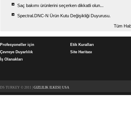
Saç bakımı ürünlerini seçerken dikkatli olun...
Spectral.DNC-N Ürün Kutu Değişikliği Duyurusu.
Tüm Hab
Profesyoneller için
Etik Kuralları
Çevreye Duyarlılık
Site Haritası
İş Olanakları
DS TURKEY © 2011 |
GIZLILIK ILKESI
|
USA