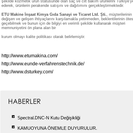
şekilde kozmetik ürün statüsünde olan saç ve cilt bakım ürünlerini Türkiye’ye
ederek,
ürünlerin perakende satışını ve dağıtımını gerçekleştirmektedir.
ETU Makine İnşaat Kimya Gıda Sanayi ve Ticaret Ltd. Şti.
, müşterilerinin
değişen ve gelişen ihtiyaçlarını karşılamakla yetinmeden,
beklentilerinin öte
geçebilmek ve bunun için de bilgiyi en verimli şekilde kullanarak müşteri
memnuniyetini ön plana alan bir
kurum olmayı kalite politikası olarak belirlemiştir.
http://www.etumakina.com/
http://www.eunde-verfahrenstechnik.de/
http://www.dsturkey.com/
Spectral.DNC-N Kutu Değişikliği
KAMUOYUNA ÖNEMLE DUYURULUR.