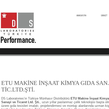
ETU MAK
İ
NE
İ
N
Ş
AAT K
İ
MYA GIDA SAN.
T
İ
C.LTD.
Ş
T
İ
.
DS Laboratories’in Türkiye Münhasır Distribütörü
ETU Makine İnşaat Kimya
Sanayi ve Ticaret Ltd. Şti.
,
uzun yıllar paslanmaz çelik teknolojisi başta o
üzere gıda tesisleri imalatı, projelendirmesi ve montajı
alanlarında uzman kiş