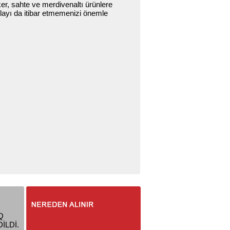
er, sahte ve merdivenaltı ürünlere
olayı da itibar etmemenizi önemle
Q
İLDİ.