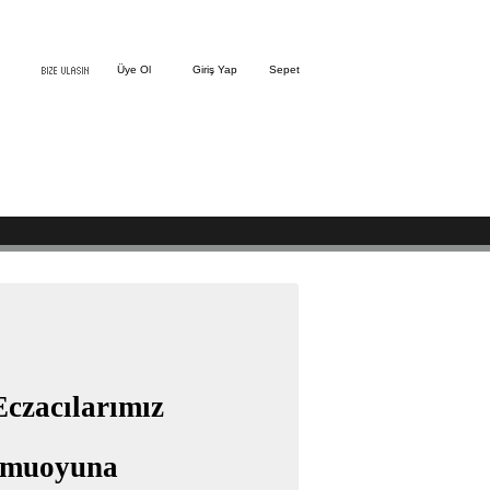
Üye Ol
Giriş Yap
Sepet
Eczacılarımız
amuoyuna