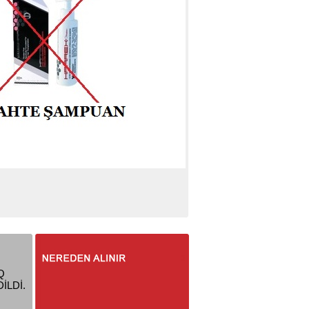
Q
İLDİ.