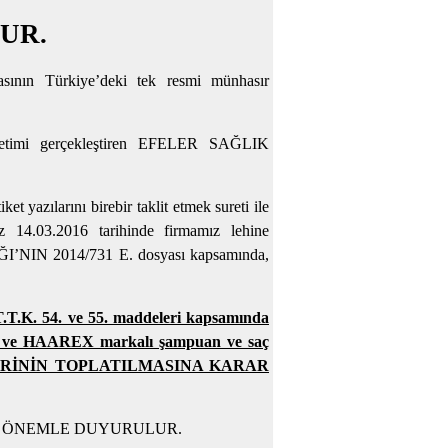
UR.
asının Türkiye’deki tek resmi münhasır
etimi gerçekleştiren EFELER SAĞLIK
yazılarını birebir taklit etmek sureti ile
14.03.2016 tarihinde firmamız lehine
NIN 2014/731 E. dosyası kapsamında,
K. 54. ve 55. maddeleri kapsamında
iş ve HAAREX markalı şampuan ve saç
TLERİNİN TOPLATILMASINA KARAR
atlerine ÖNEMLE DUYURULUR.