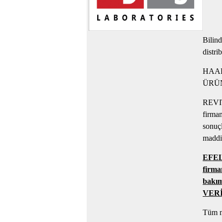
Bilin
distri
HAAR
ÜRÜNL
REVITA
firma
sonu
maddi 
EFEL
firm
bakı
VERİ
Tüm m