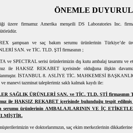
ÖNEMLE DUYURUL
diği üzere firmamız Amerika menşeili DS Laboratories Inc. firm
bütörüdür.
EX şampuan ve saç bakım serumu ürünlerinin Türkiye’de ür
ERİ SAN. ve TİC. TLD. ŞTİ firmasının ;
 ve SPECTRAL serisi ürünlerimizin dış kutu ambalaj tasarımı ve etiket 
mız ile HAKSIZ REKABET içerisinde olduğuna ilişkin davamız 
çlanmıştır. İSTANBUL 8. ASLİYE TİC. MAHKEMESİ BAŞKANLIĞI’
ve manevi tazminat taleplerimiz saklı kalmak kaydı ile:
ER SAĞLIK ÜRÜNLERİ SAN. ve TİC. TLD. ŞTİ firmasının T.T.
amız ile HAKSIZ REKABET içerisinde bulunduğu tespit edilm
m serumu ürünlerinin AMBALAJLARININ VE İÇ ETİKE
LMİŞTİR.
üşterilerimizin ve doktorlarımızın, saç ekim merkezlerinin dikk