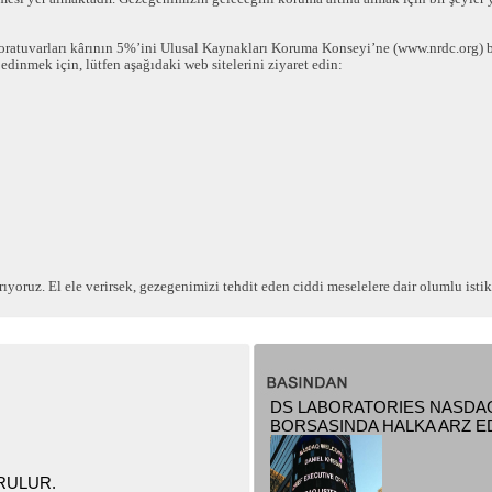
ratuvarları kârının 5%’ini Ulusal Kaynakları Koruma Konseyi’ne (www.nrdc.org) ba
edinmek için, lütfen aşağıdaki web sitelerini ziyaret edin:
oruz. El ele verirsek, gezegenimizi tehdit eden ciddi meselelere dair olumlu istikam
DS LABORATORIES NASDA
BORSASINDA HALKA ARZ ED
RULUR.