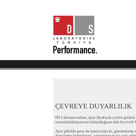
ÇEVREYE DUYARLILIK
DS Laboratuvarları, işini lâyıkıyla yerine getire
sorumluluklarımızın bulunduğuna dair kuvvetli b
Aynı şekilde şuna da inanıyoruz ki, günümüzün en 
denizlerin kirletilmesi, ormanların hızla yok ed