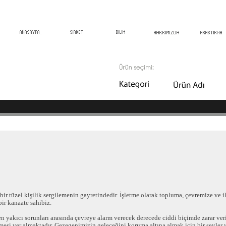
n bir tüzel kişilik sergilemenin gayretindedir. İşletme olarak topluma, çevremize ve
ir kanaate sahibiz.
yakıcı sorunları arasında çevreye alarm verecek derecede ciddi biçimde zarar veril
ilmesi yer almaktadır. Gezegenimizin geleceğini koruma altına almak için bir şeyle