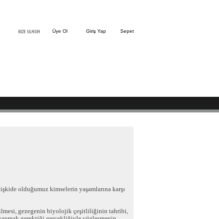
Üye Ol
Giriş Yap
Sepet
 ilişkide olduğumuz kimselerin yaşamlarına karşı
mesi, gezegenin biyolojik çeşitliliğinin tahribi,
r yapmak gerektiği gerçekliğiyle yüzleşmenin