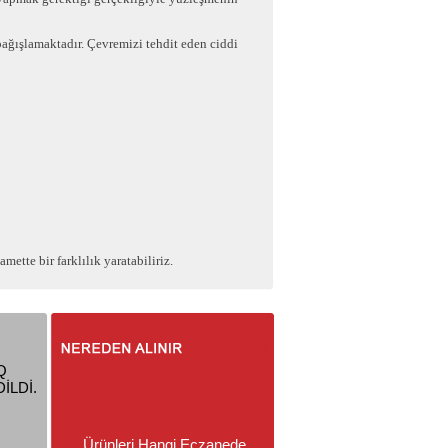
ğışlamaktadır. Çevremizi tehdit eden ciddi
ette bir farklılık yaratabiliriz.
Q
İLDİ.
Ürünleri Hangi Eczanede