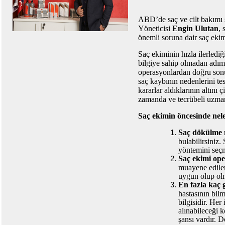
ABD’de saç ve cilt bakımı
Yöneticisi
Engin Ulutan
, 
önemli soruna dair saç ekim
Saç ekiminin hızla ilerledi
bilgiye sahip olmadan adım 
operasyonlardan doğru sonu
saç kaybının nedenlerini te
kararlar aldıklarının altını
zamanda ve tecrübeli uzmanla
Saç ekimin öncesinde neler
Saç dökülme n
bulabilirsiniz
yöntemini seçm
Saç ekimi op
muayene ediler
uygun olup olm
En fazla kaç 
hastasının bil
bilgisidir. He
alınabileceği 
şansı vardır. D