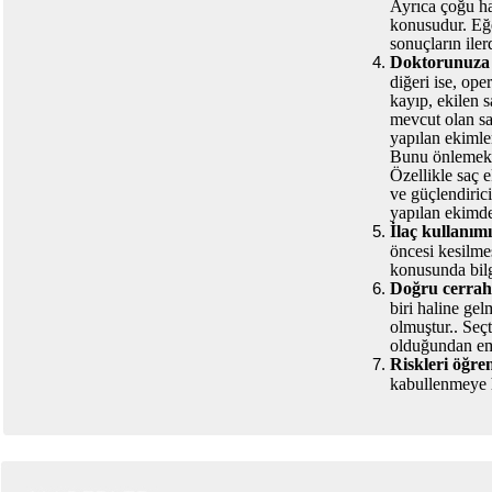
Ayrıca çoğu ha
konusudur. Eğe
sonuçların iler
Doktorunuza 
diğeri ise, op
kayıp, ekilen 
mevcut olan saç
yapılan ekimler
Bunu önlemek i
Özellikle saç 
ve güçlendirici
yapılan ekimde
İlaç kullanım
öncesi kesilme
konusunda bilgi
Doğru cerrahı
biri haline ge
olmuştur.. Seçt
olduğundan em
Riskleri öğre
kabullenmeye h