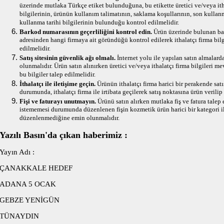
üzerinde mutlaka Türkçe etiket bulunduğuna, bu etikette üretici ve/veya itha
bilgilerinin, ürünün kullanım talimatının, saklama koşullarının, son kullan
kullanma tarihi bilgilerinin bulunduğu kontrol edilmelidir.
Barkod numarasının geçerliliğini kontrol edin.
Ürün üzerinde bulunan b
adresinden hangi firmaya ait göründüğü kontrol edilerek ithalatçı firma bi
edilmelidir.
Satış sitesinin güvenlik ağı olmalı.
İnternet yolu ile yapılan satın almalard
olunmalıdır. Ürün satın alınırken üretici ve/veya ithalatçı firma bilgileri mev
bu bilgiler talep edilmelidir.
İthalatçı ile iletişime geçin.
Ürünün ithalatçı firma harici bir perakende sat
durumunda, ithalatçı firma ile irtibata geçilerek satış noktasına ürün verilip
Fişi ve faturayı unutmayın.
Ürünü satın alırken mutlaka fiş ve fatura talep 
istememesi durumunda düzenlenen fişin kozmetik ürün harici bir kategori ile
düzenlenmediğine emin olunmalıdır.
Yazılı Basın'da çıkan haberimiz :
Yayın Adı :
ÇANAKKALE HEDEF
ADANA 5 OCAK
GEBZE YENİGÜN
TÜNAYDIN