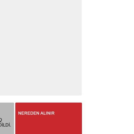
Q
İLDİ.