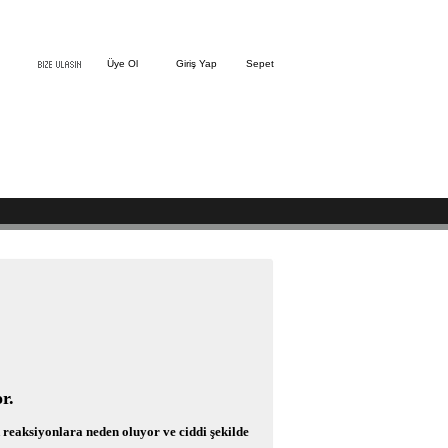
Üye Ol
Giriş Yap
Sepet
r.
ik reaksiyonlara neden oluyor ve ciddi şekilde