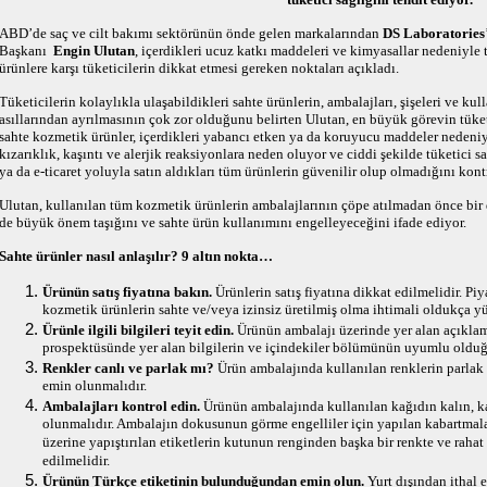
ABD’de saç ve cilt bakımı sektörünün önde gelen markalarından
DS Laboratories
Başkanı
Engin Ulutan
, içerdikleri ucuz katkı maddeleri ve kimyasallar nedeniyle
ürünlere karşı tüketicilerin dikkat etmesi gereken noktaları açıkladı.
Tüketicilerin kolaylıkla ulaşabildikleri sahte ürünlerin, ambalajları, şişeleri ve kull
asıllarından ayrılmasının çok zor olduğunu belirten Ulutan, en büyük görevin tüket
sahte kozmetik ürünler, içerdikleri yabancı etken ya da koruyucu maddeler nedeniyle
kızarıklık, kaşıntı ve alerjik reaksiyonlara neden oluyor ve ciddi şekilde tüketici s
ya da e-ticaret yoluyla satın aldıkları tüm ürünlerin güvenilir olup olmadığını kont
Ulutan, kullanılan tüm kozmetik ürünlerin ambalajlarının çöpe atılmadan önce bi
de büyük önem taşığını ve sahte ürün kullanımını engelleyeceğini ifade ediyor.
Sahte ürünler nasıl anlaşılır? 9 altın nokta…
Ürünün satış fiyatına bakın.
Ürünlerin satış fiyatına dikkat edilmelidir. Piya
kozmetik ürünlerin sahte ve/veya izinsiz üretilmiş olma ihtimali oldukça yü
Ürünle ilgili bilgileri teyit edin.
Ürünün ambalajı üzerinde yer alan açıklamal
prospektüsünde yer alan bilgilerin ve içindekiler bölümünün uyumlu olduğu
Renkler canlı ve parlak mı?
Ürün ambalajında kullanılan renklerin parlak 
emin olunmalıdır.
Ambalajları kontrol edin.
Ürünün ambalajında kullanılan kağıdın kalın, ka
olunmalıdır. Ambalajın dokusunun görme engelliler için yapılan kabartmal
üzerine yapıştırılan etiketlerin kutunun renginden başka bir renkte ve ra
edilmelidir.
Ürünün Türkçe etiketinin bulunduğundan emin olun.
Yurt dışından ithal 