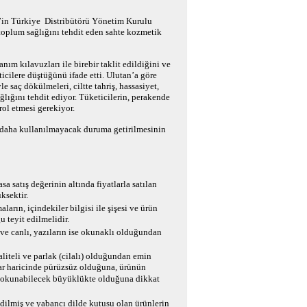
’in Türkiye Distribütörü Yönetim Kurulu
 toplum sağlığını tehdit eden sahte kozmetik
anım kılavuzları ile birebir taklit edildiğini ve
icilere düştüğünü ifade etti. Ulutan’a göre
 saç dökülmeleri, ciltte tahriş, hassasiyet,
ağlığını tehdit ediyor. Tüketicilerin, perakende
rol etmesi gerekiyor.
r daha kullanılmayacak duruma getirilmesinin
sa satış değerinin altında fiyatlarla satılan
ksektir.
arın, içindekiler bilgisi ile şişesi ve ürün
 teyit edilmelidir.
ve canlı, yazıların ise okunaklı olduğundan
liteli ve parlak (cilalı) olduğundan emin
ar haricinde pürüzsüz olduğuna, ürünün
hat okunabilecek büyüklükte olduğuna dikkat
edilmiş ve yabancı dilde kutusu olan ürünlerin