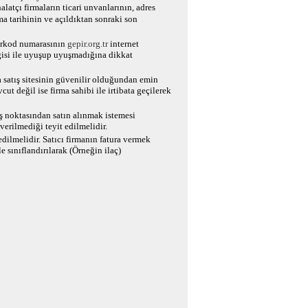
latçı firmaların ticari unvanlarının, adres
ma tarihinin ve açıldıktan sonraki son
arkod numarasının
gepir.org.tr
internet
lgisi ile uyuşup uyuşmadığına dikkat
a satış sitesinin güvenilir olduğundan emin
cut değil ise firma sahibi ile irtibata geçilerek
ış noktasından satın alınmak istemesi
 verilmediği teyit edilmelidir.
edilmelidir. Satıcı firmanın fatura vermek
 sınıflandırılarak (Örneğin ilaç)