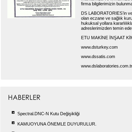
firma bilgilerimizin bulunma
DS LABORATORIES’in ve fir
olan eczane ve sağlık kurulu
hukuksal yollara kararlılıkl
adreslerimizden temin ede
ETU MAKİNE İNŞAAT KİM
www.dsturkey.com
www.dssatis.com
www.dslaboratories.com.t
Spectral.DNC-N Kutu Değişikliği
KAMUOYUNA ÖNEMLE DUYURULUR.