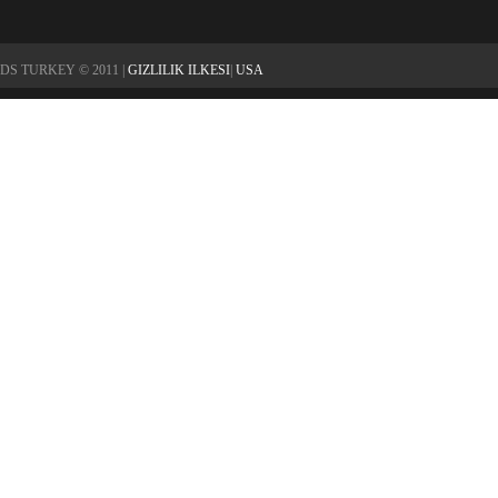
DS TURKEY © 2011 |
GIZLILIK ILKESI
|
USA