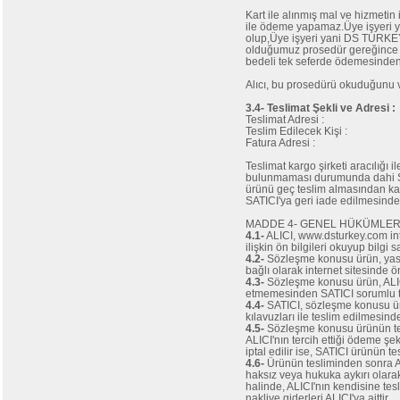
Kart ile alınmış mal ve hizmet
ile ödeme yapamaz.Üye işyeri ya
olup,Üye işyeri yani DS TURKE
olduğumuz prosedür gereğince 
bedeli tek seferde ödemesinden 
Alıcı, bu prosedürü okuduğunu v
3.4- Teslimat Şekli ve Adresi :
Teslimat Adresi :
Teslim Edilecek Kişi :
Fatura Adresi :
Teslimat kargo şirketi aracılığı 
bulunmaması durumunda dahi SATI
ürünü geç teslim almasından ka
SATICI'ya geri iade edilmesinden
MADDE 4- GENEL HÜKÜMLE
4.1-
ALICI, www.dsturkey.com inte
ilişkin ön bilgileri okuyup bilgi
4.2-
Sözleşme konusu ürün, yasal
bağlı olarak internet sitesinde ö
4.3-
Sözleşme konusu ürün, ALICI'
etmemesinden SATICI sorumlu 
4.4-
SATICI, sözleşme konusu ürün
kılavuzları ile teslim edilmesin
4.5-
Sözleşme konusu ürünün tesl
ALICI'nın tercih ettiği ödeme şe
iptal edilir ise, SATICI ürünün 
4.6-
Ürünün tesliminden sonra ALI
haksız veya hukuka aykırı olara
halinde, ALICI'nın kendisine te
nakliye giderleri ALICI'ya aittir.