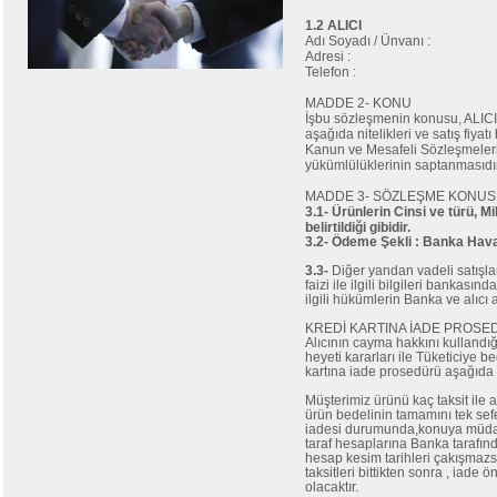
1.2 ALICI
Adı Soyadı / Ünvanı :
Adresi :
Telefon :
MADDE 2- KONU
İşbu sözleşmenin konusu, ALICI'n
aşağıda nitelikleri ve satış fiyat
Kanun ve Mesafeli Sözleşmeleri
yükümlülüklerinin saptanmasıdır
MADDE 3- SÖZLEŞME KONU
3.1- Ürünlerin Cinsi ve türü, Mi
belirtildiği gibidir.
3.2- Ödeme Şekli : Banka Hava
3.3-
Diğer yandan vadeli satışları
faizi ile ilgili bilgileri bankas
ilgili hükümlerin Banka ve alıc
KREDİ KARTINA İADE PROS
Alıcının cayma hakkını kullandı
heyeti kararları ile Tüketiciye be
kartına iade prosedürü aşağıda be
Müşterimiz ürünü kaç taksit il
ürün bedelinin tamamını tek sef
iadesi durumunda,konuya müdahil
taraf hesaplarına Banka tarafından
hesap kesim tarihleri çakışmazs
taksitleri bittikten sonra , iad
olacaktır.