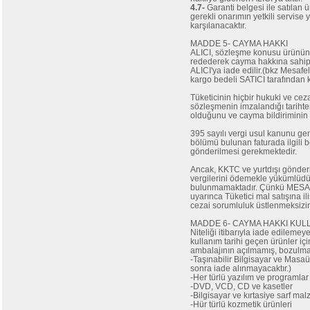
4.7-
Garanti belgesi ile satılan ü
gerekli onarımın yetkili servise 
karşılanacaktır.
MADDE 5- CAYMA HAKKI
ALICI, sözleşme konusu ürünün k
redederek cayma hakkına sahiptir
ALICI'ya iade edilir.(bkz Mesa
kargo bedeli SATICI tarafından k
Tüketicinin hiçbir hukuki ve cez
sözleşmenin imzalandığı tariht
olduğunu ve cayma bildiriminin s
395 sayılı vergi usul kanunu gen
bölümü bulunan faturada ilgili b
gönderilmesi gerekmektedir.
Ancak, KKTC ve yurtdışı gönderi
vergilerini ödemekle yükümlüdür
bulunmamaktadır. Çünkü ME
uyarınca Tüketici mal satışına il
cezai sorumluluk üstlenmeksizi
MADDE 6- CAYMA HAKKI KU
Niteliği itibarıyla iade edilemey
kullanım tarihi geçen ürünler i
ambalajının açılmamış, bozulmam
-Taşınabilir Bilgisayar ve Masaü
sonra iade alınmayacaktır.)
-Her türlü yazılım ve programlar
-DVD, VCD, CD ve kasetler
-Bilgisayar ve kırtasiye sarf malz
-Hür türlü kozmetik ürünleri