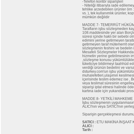
-Telefon kontör siparişleri
- Niteliği itibarıyla iade edilem
tehlike arzedebilen ürünler örn :
vs. ), tek kullanımlık ürünler, k
mümkün değildir
MADDE 7- TEMERRÜT HÜKÜM
Tarafların işbu sözleşmeden ka
108.maddesinde yer alan Borçlu
süresi içinde haklı bir sebebi o
edimini yerine getirmeyen taraf
getirmeyen taraf mütemerrit olar
sözleşmenin feshini ve bedelin i
Mesafeli Sözleşmeler Hakkında 
hizmetin yerine getirilmesinin i
,sözleşme konusu yükümlülükle
tüketiciye bildirmeyi taahhüd 
verdiği ürünün bedelini ve vars
dsturkey.com'un işbu yükümlülü
muhalefetleri,ulaşımın kesilmes
içerisinde teslim edemez ise , B
veya teslimat süresinin engelle
siparişi iptal etmesi halinde öded
kartına iade için yukarıdaki pros
MADDE 8- YETKİLİ MAHKEME
İşbu sözleşmenin uygulanmasınd
ALICI'nın veya SATICI'nın yerleş
Siparişin gerçekleşmesi durumun
SATICI :
ETU MAKİNA İNŞAAT Kİ
ALICI :
Tarih :