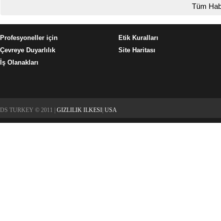
Tüm Hab
Profesyoneller için
Etik Kuralları
Çevreye Duyarlılık
Site Haritası
İş Olanakları
DS TURKEY © 2011 |
GIZLILIK ILKESI
|
USA