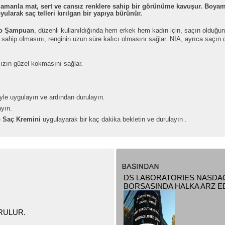
ar zamanla mat, sert ve cansız renklere sahip bir görünüme kavuşur. Boy
yularak saç telleri kırılgan bir yapıya bürünür.
io Şampuan
, düzenli kullanıldığında hem erkek hem kadın için, saçın olduğun
ahip olmasını, renginin uzun süre kalıcı olmasını sağlar. NIA, ayrıca saçı
sızın güzel kokmasını sağlar.
le uygulayın ve ardından durulayın.
yın.
o Saç Kremini
uygulayarak bir kaç dakika bekletin ve durulayın .
DS LABORATORIES NASDA
BORSASINDA HALKA ARZ ED
RULUR.