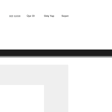
Üye Ol
Giriş Yap
Sepet